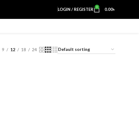
0
LOGIN / REGISTER
0.00
৳
9
12
18
24