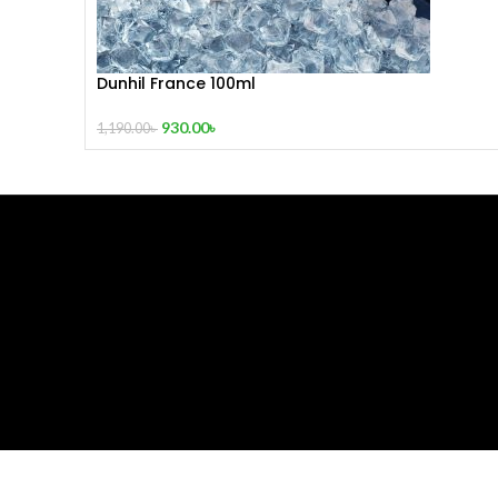
Dunhil France 100ml
930.00
৳
1,190.00
৳