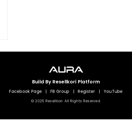
Build By Resellkori Platform
Facebook Page
|
FB Group
|
Register
|
YouTube
© 2025 Resellkori. All Rights Reserved.