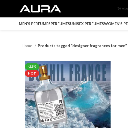
টপ কাল
MEN’S PERFUMES
PERFUMES
UNISEX PERFUMES
WOMEN’S P
Home
Products tagged “designer fragrances for men”
-22%
HOT