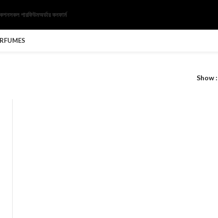
েকশন
সকল পারফিউম
অর্ডার কনফার্ম
ERFUMES
Show