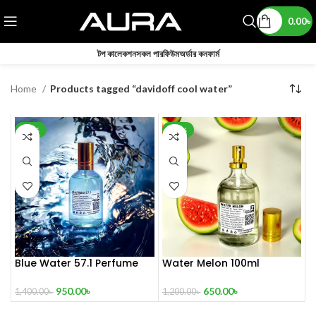
0.00
৳
টপ কালেকশন
সকল পারফিউম
অর্ডার কনফার্ম
Home
Products tagged “davidoff cool water”
-32%
-46%
Blue Water 57.1 Perfume
Water Melon 100ml
100 ml
650.00
৳
950.00
৳
1,200.00
৳
1,400.00
৳