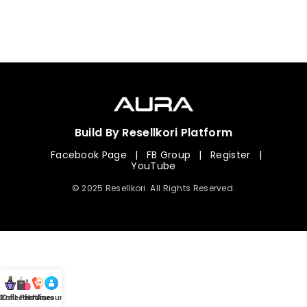
Build By Resellkori Platform
Facebook Page
|
FB Group
|
Register
|
YouTube
© 2025 Resellkori. All Rights Reserved.
Collection
00 mL Perfumes
Hotline
Account