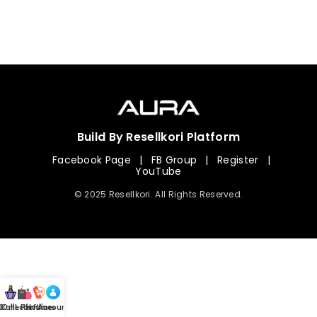
Build By Resellkori Platform
Facebook Page
|
FB Group
|
Register
|
YouTube
© 2025 Resellkori. All Rights Reserved.
Collection
00 mL Perfumes
Hotline
Account