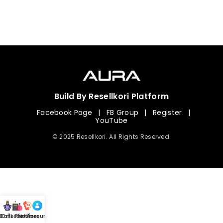
Build By Resellkori Platform
Facebook Page
|
FB Group
|
Register
|
YouTube
© 2025 Resellkori. All Rights Reserved.
Collection
00 mL Perfumes
Hotline
Account