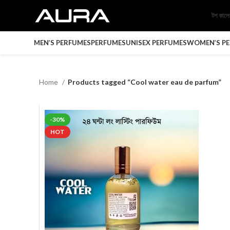
টপ কাল
MEN’S PERFUMES
PERFUMES
UNISEX PERFUMES
WOMEN’S P
Home
Products tagged “Cool water eau de parfum”
-30%
HOT