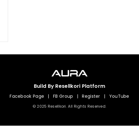
Build By Resellkori Platform
Facebook Page
|
FB Group
|
Register
|
YouTube
© 2025 Resellkori. All Rights Reserved.