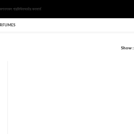
েকশন
সকল পারফিউম
অর্ডার কনফার্ম
ERFUMES
Show