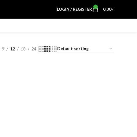
0
LOGIN / REGISTER
0.00
৳
9
12
18
24