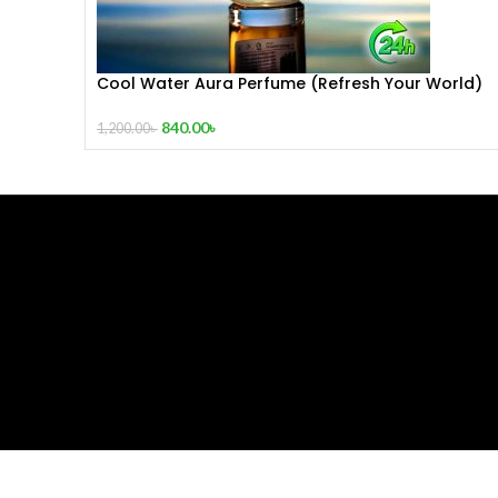
Cool Water Aura Perfume (Refresh Your World)
840.00
৳
1,200.00
৳