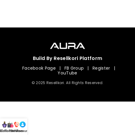
Build By Resellkori Platform
Facebook Page
|
FB Group
|
Register
|
YouTube
© 2025 Resellkori. All Rights Reserved.
Collection
00 mL Perfumes
Hotline
Account