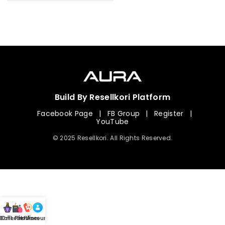
Build By Resellkori Platform
Facebook Page
|
FB Group
|
Register
|
YouTube
© 2025 Resellkori. All Rights Reserved.
Collection
00 mL Perfumes
Hotline
Account