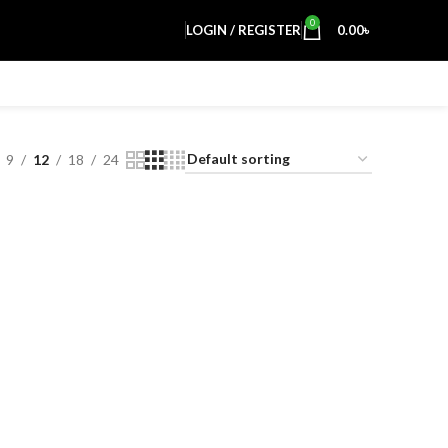
0
LOGIN / REGISTER
0.00
৳
9
12
18
24