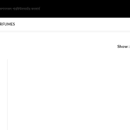
েকশন
সকল পারফিউম
অর্ডার কনফার্ম
ERFUMES
Show