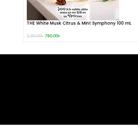
THE White Musk Citrus & Mint Symphony 100 mL
Perfume
780.00
৳
1,250.00
৳