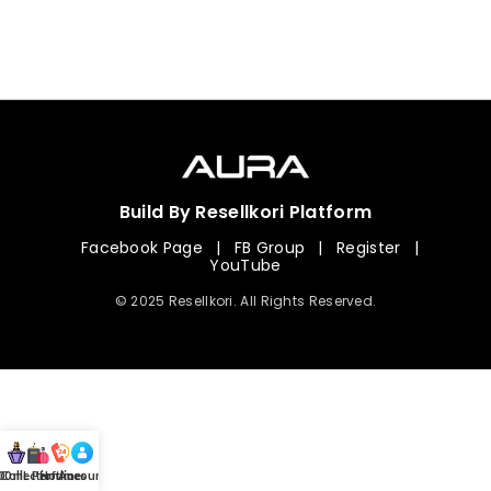
Build By Resellkori Platform
Facebook Page
|
FB Group
|
Register
|
YouTube
© 2025 Resellkori. All Rights Reserved.
Collection
00 mL Perfumes
Hotline
Account