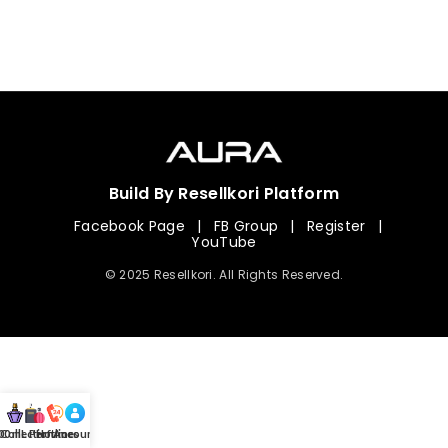
Build By Resellkori Platform
Facebook Page
|
FB Group
|
Register
|
YouTube
© 2025 Resellkori. All Rights Reserved.
Collection
00 mL Perfumes
Hotline
Account