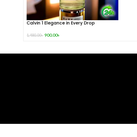
Calvin 1 Elegance in Every Drop
900.00
৳
1,480.00
৳