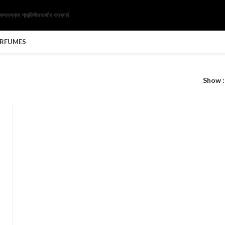
েকশন
সকল পারফিউম
অর্ডার কনফার্ম
ERFUMES
Show