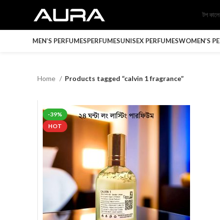
টপ কাল
MEN’S PERFUMES
PERFUMES
UNISEX PERFUMES
WOMEN’S P
Home
Products tagged “calvin 1 fragrance”
-39%
HOT