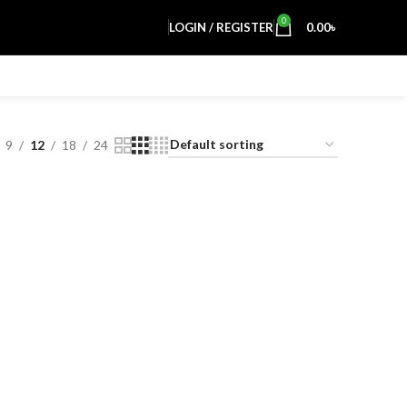
0
LOGIN / REGISTER
0.00
৳
9
12
18
24