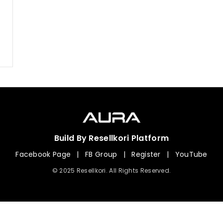
Build By Resellkori Platform
Facebook Page
|
FB Group
|
Register
|
YouTube
© 2025 Resellkori. All Rights Reserved.