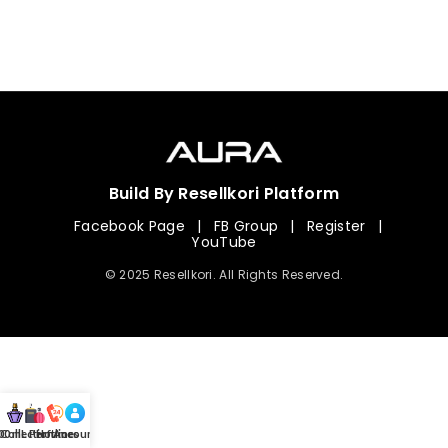
Build By Resellkori Platform
Facebook Page
|
FB Group
|
Register
|
YouTube
© 2025 Resellkori. All Rights Reserved.
Collection
00 mL Perfumes
Hotline
Account