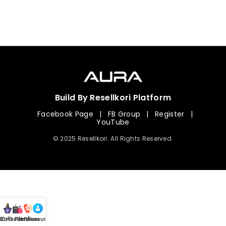
Build By Resellkori Platform
Facebook Page
|
FB Group
|
Register
|
YouTube
© 2025 Resellkori. All Rights Reserved.
Collection
00 mL Perfumes
Hotline
Account