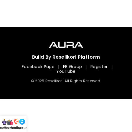
Build By Resellkori Platform
Facebook Page
|
FB Group
|
Register
|
YouTube
© 2025 Resellkori. All Rights Reserved.
Collection
00 mL Perfumes
Hotline
Account