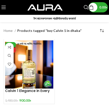
0.00
৳
টপ কালেকশন
সকল পারফিউম
অর্ডার কনফার্ম
Home
Products tagged “buy Calvin 1 in dhaka”
-39%
HOT
Calvin 1 Elegance in Every
Drop
900.00
৳
1,480.00
৳