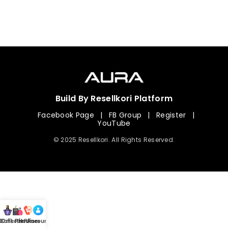
Build By Resellkori Platform
Facebook Page
|
FB Group
|
Register
|
YouTube
© 2025 Resellkori. All Rights Reserved.
Collection
00 mL Perfumes
Hotline
Account