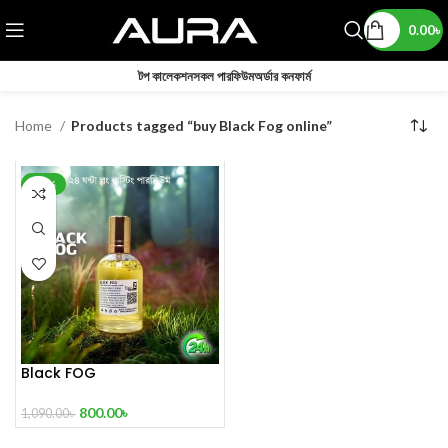
0.00
৳
টপ কালেকশন
সকল পারফিউম
অর্ডার কনফার্ম
Home
Products tagged “buy Black Fog online”
-27%
Black FOG
800.00
৳
1,090.00
৳