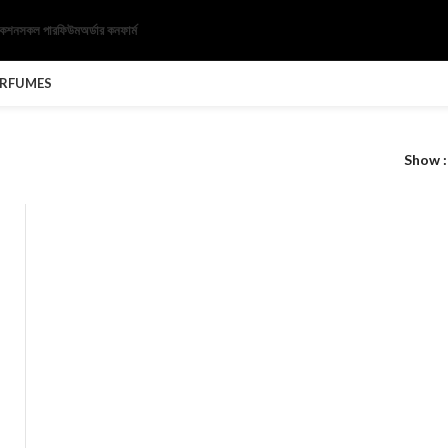
েকশন
সকল পারফিউম
অর্ডার কনফার্ম
ERFUMES
Show