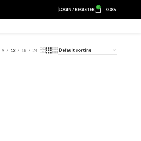
0
LOGIN / REGISTER
0.00
৳
9
12
18
24