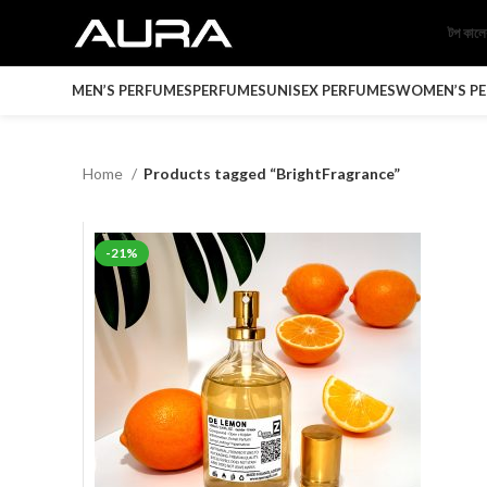
টপ কাল
MEN’S PERFUMES
PERFUMES
UNISEX PERFUMES
WOMEN’S P
Home
Products tagged “BrightFragrance”
-21%