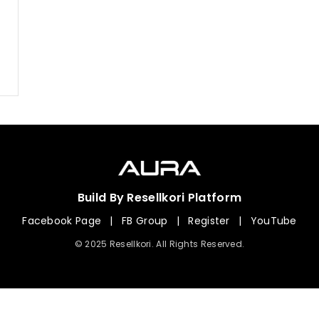
Build By Resellkori Platform
Facebook Page
|
FB Group
|
Register
|
YouTube
© 2025 Resellkori. All Rights Reserved.