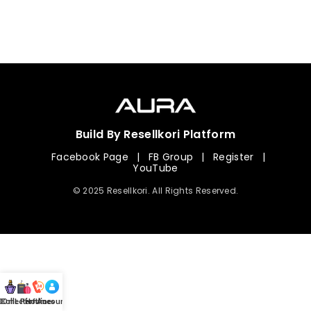
Build By Resellkori Platform
Facebook Page
|
FB Group
|
Register
|
YouTube
© 2025 Resellkori. All Rights Reserved.
Collection
00 mL Perfumes
Hotline
Account