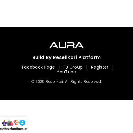
Build By Resellkori Platform
Facebook Page
|
FB Group
|
Register
|
YouTube
© 2025 Resellkori. All Rights Reserved.
Collection
00 mL Perfumes
Hotline
Account