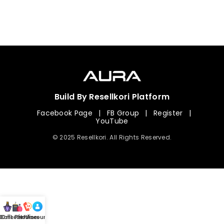
Build By Resellkori Platform
Facebook Page
|
FB Group
|
Register
|
YouTube
© 2025 Resellkori. All Rights Reserved.
Collection
00 mL Perfumes
Hotline
Account