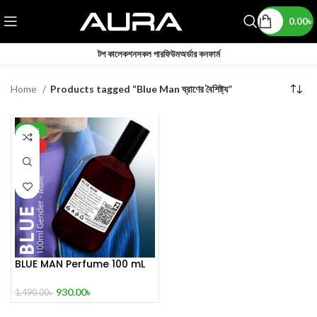
0.00
৳
টপ কালেকশন
সকল পারফিউম
অর্ডার কনফার্ম
Home
Products tagged “Blue Man ঘ্রাণের বৈশিষ্ট্য”
-38%
HOT
BLUE MAN Perfume 100 mL
930.00
৳
1,490.00
৳