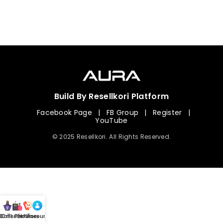
Build By Resellkori Platform
Facebook Page
|
FB Group
|
Register
|
YouTube
© 2025 Resellkori. All Rights Reserved.
Collection
00 mL Perfumes
Hotline
Account