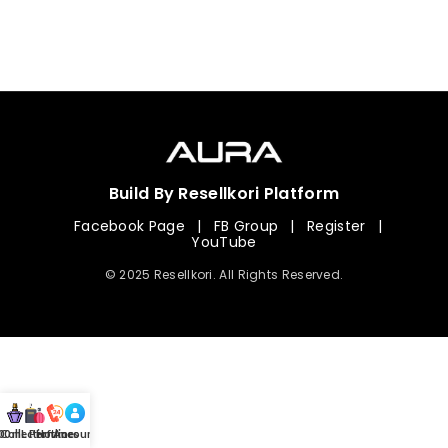
Build By Resellkori Platform
Facebook Page
|
FB Group
|
Register
|
YouTube
© 2025 Resellkori. All Rights Reserved.
Collection
00 mL Perfumes
Hotline
Account