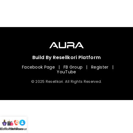
Build By Resellkori Platform
Facebook Page
|
FB Group
|
Register
|
YouTube
© 2025 Resellkori. All Rights Reserved.
Collection
00 mL Perfumes
Hotline
Account