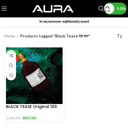
0.00
৳
টপ কালেকশন
সকল পারফিউম
অর্ডার কনফার্ম
Home
Products tagged “Black Tease দাম কত”
-37%
HOT
BLACK TEASE Original 100
mL Perfume
880.00
৳
1,390.00
৳