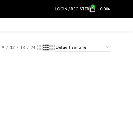
0
LOGIN / REGISTER
0.00
৳
9
12
18
24