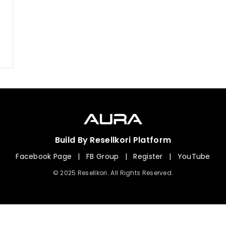
Build By Resellkori Platform
Facebook Page
|
FB Group
|
Register
|
YouTube
© 2025 Resellkori. All Rights Reserved.