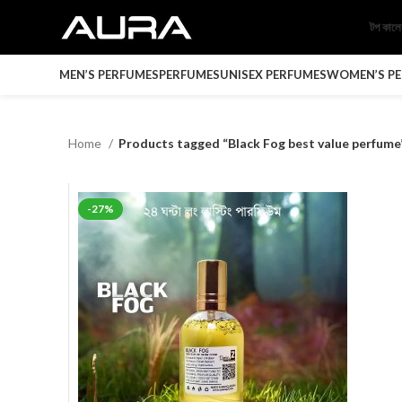
টপ কাল
MEN’S PERFUMES
PERFUMES
UNISEX PERFUMES
WOMEN’S P
Home
Products tagged “Black Fog best value perfume
-27%