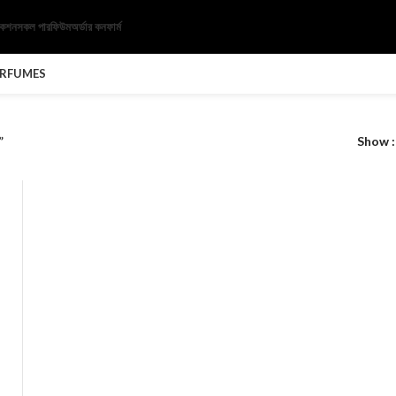
েকশন
সকল পারফিউম
অর্ডার কনফার্ম
ERFUMES
”
Show