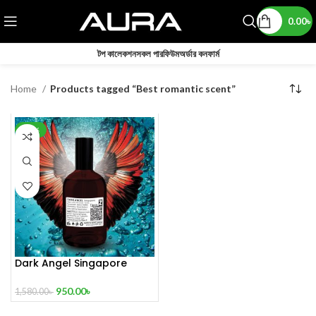
0.00
৳
টপ কালেকশন
সকল পারফিউম
অর্ডার কনফার্ম
Home
Products tagged “Best romantic scent”
-40%
Dark Angel Singapore
Limited Edition Perfume 100
mL
950.00
৳
1,580.00
৳