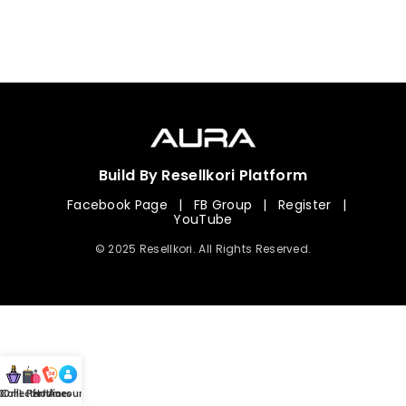
Build By Resellkori Platform
Facebook Page
|
FB Group
|
Register
|
YouTube
© 2025 Resellkori. All Rights Reserved.
Collection
00 mL Perfumes
Hotline
Account