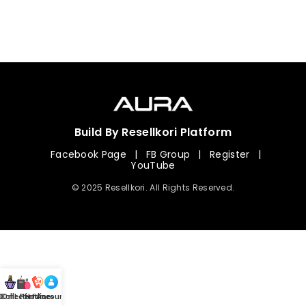
Build By Resellkori Platform
Facebook Page
|
FB Group
|
Register
|
YouTube
© 2025 Resellkori. All Rights Reserved.
Collection
00 mL Perfumes
Hotline
Account