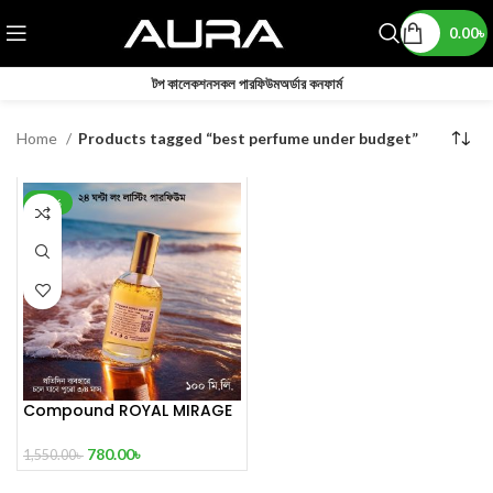
0.00
৳
টপ কালেকশন
সকল পারফিউম
অর্ডার কনফার্ম
Home
Products tagged “best perfume under budget”
-50%
Compound ROYAL MIRAGE
The Sultan’s Treasure 100
mL
780.00
৳
1,550.00
৳