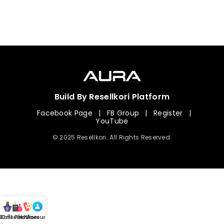
Build By Resellkori Platform
Facebook Page
|
FB Group
|
Register
|
YouTube
© 2025 Resellkori. All Rights Reserved.
Collection
00 mL Perfumes
Hotline
Account