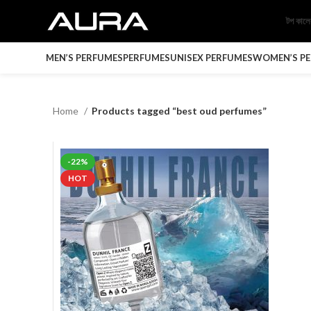
টপ কাল
MEN’S PERFUMES
PERFUMES
UNISEX PERFUMES
WOMEN’S P
Home
Products tagged “best oud perfumes”
-22%
HOT