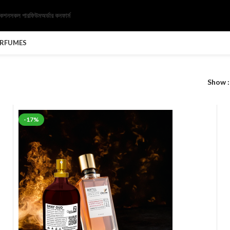
েকশন
সকল পারফিউম
অর্ডার কনফার্ম
ERFUMES
Show
-17%