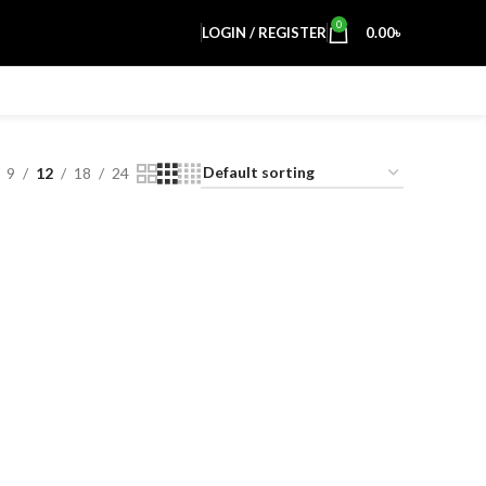
0
LOGIN / REGISTER
0.00
৳
9
12
18
24