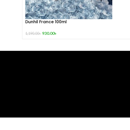
Dunhil France 100ml
930.00
৳
1,190.00
৳