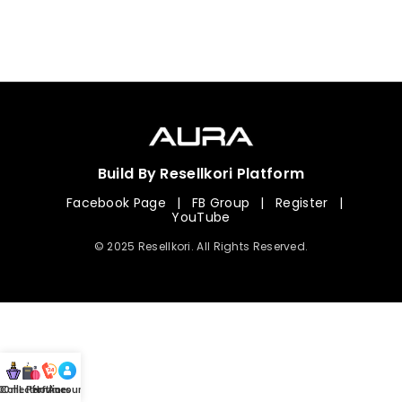
Build By Resellkori Platform
Facebook Page
|
FB Group
|
Register
|
YouTube
© 2025 Resellkori. All Rights Reserved.
Collection
00 mL Perfumes
Hotline
Account