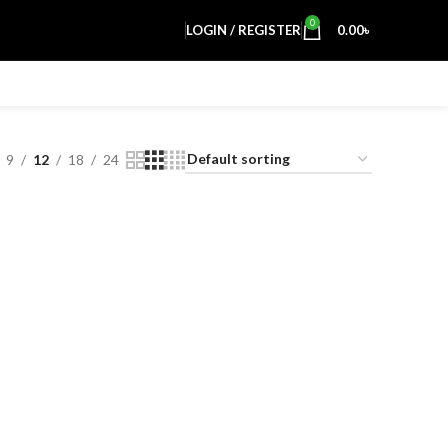
0
LOGIN / REGISTER
0.00
৳
9
12
18
24