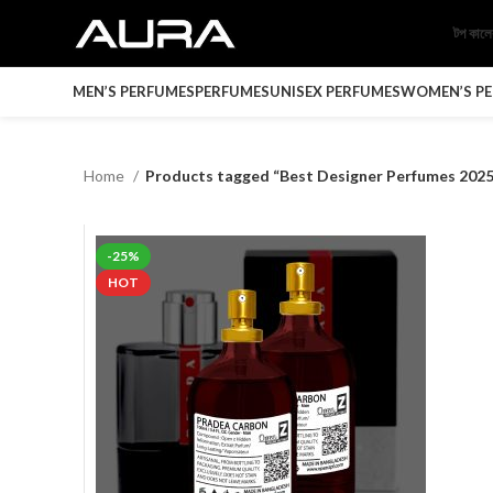
টপ কাল
MEN’S PERFUMES
PERFUMES
UNISEX PERFUMES
WOMEN’S P
Home
Products tagged “Best Designer Perfumes 2025
-25%
HOT