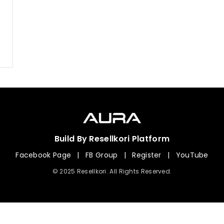
Build By Resellkori Platform
Facebook Page
|
FB Group
|
Register
|
YouTube
© 2025 Resellkori. All Rights Reserved.