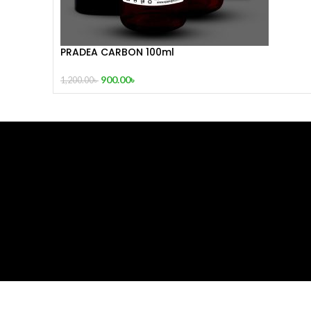
PRADEA CARBON 100ml
900.00
৳
1,200.00
৳