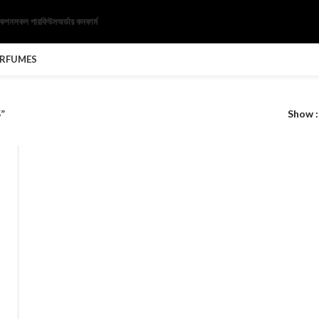
েকশন
সকল পারফিউম
অর্ডার কনফার্ম
ERFUMES
”
Show