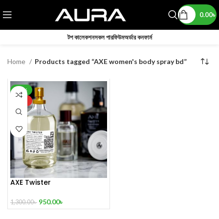
0.00
৳
টপ কালেকশন
সকল পারফিউম
অর্ডার কনফার্ম
Home
Products tagged “AXE women's body spray bd”
-27%
HOT
AXE Twister
950.00
৳
1,300.00
৳