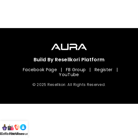
Build By Resellkori Platform
Facebook Page
|
FB Group
|
Register
|
YouTube
© 2025 Resellkori. All Rights Reserved.
Collection
00 mL Perfumes
Hotline
Account