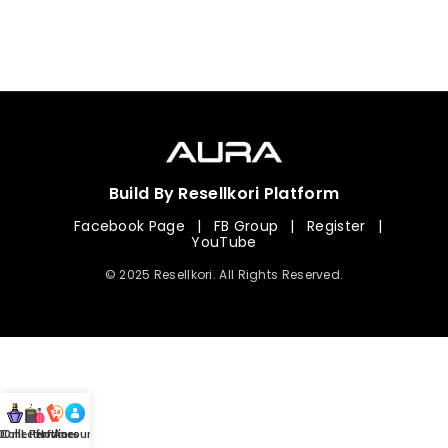
Build By Resellkori Platform
Facebook Page
|
FB Group
|
Register
|
YouTube
© 2025 Resellkori. All Rights Reserved.
Collection
00 mL Perfumes
Hotline
Account