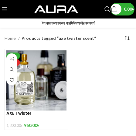
0.00
৳
টপ কালেকশন
সকল পারফিউম
অর্ডার কনফার্ম
Home
Products tagged “axe twister scent”
-27%
HOT
AXE Twister
950.00
৳
1,300.00
৳