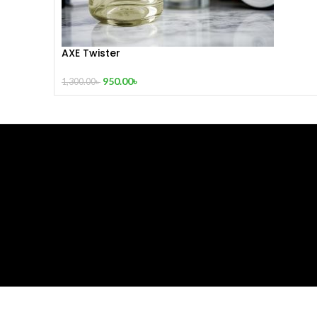
AXE Twister
950.00
৳
1,300.00
৳