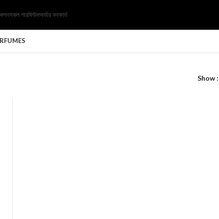
েকশন
সকল পারফিউম
অর্ডার কনফার্ম
ERFUMES
Show