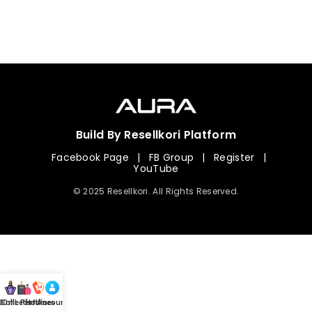
Build By Resellkori Platform
Facebook Page
|
FB Group
|
Register
|
YouTube
© 2025 Resellkori. All Rights Reserved.
Collection
00 mL Perfumes
Hotline
Account