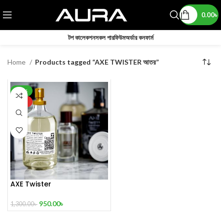
0.00
৳
টপ কালেকশন
সকল পারফিউম
অর্ডার কনফার্ম
Home
Products tagged “AXE TWISTER আতর”
-27%
HOT
AXE Twister
950.00
৳
1,300.00
৳