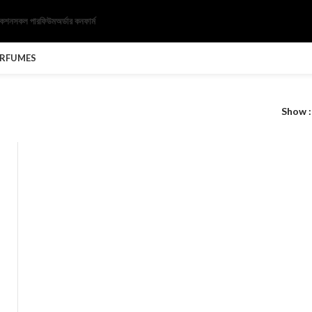
েকশন
সকল পারফিউম
অর্ডার কনফার্ম
ERFUMES
Show