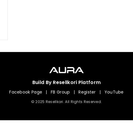
Build By Resellkori Platform
Facebook Page
|
FB Group
|
Register
|
YouTube
© 2025 Resellkori. All Rights Reserved.