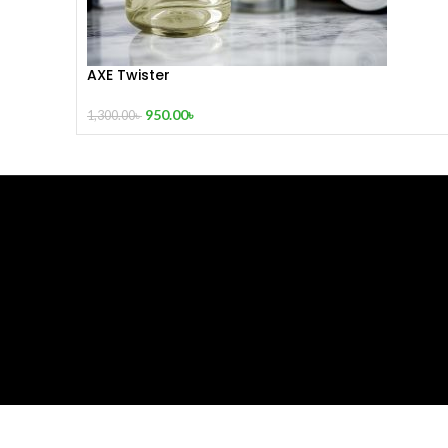
AXE Twister
950.00
৳
1,300.00
৳