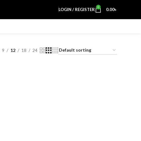
0
LOGIN / REGISTER
0.00
৳
9
12
18
24