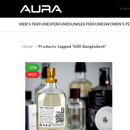
টপ কাল
MEN’S PERFUMES
PERFUMES
UNISEX PERFUMES
WOMEN’S P
Home
Products tagged “AXE Bangladesh”
-27%
HOT