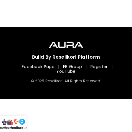
Build By Resellkori Platform
Facebook Page
|
FB Group
|
Register
|
YouTube
© 2025 Resellkori. All Rights Reserved.
Collection
00 mL Perfumes
Hotline
Account