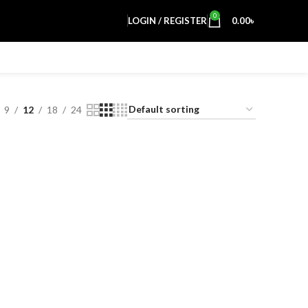
0
LOGIN / REGISTER
0.00
৳
9
12
18
24