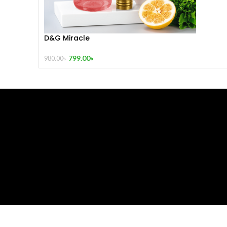
D&G Miracle
799.00
৳
980.00
৳