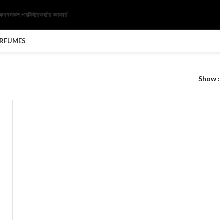
েকশন
সকল পারফিউম
অর্ডার কনফার্ম
ERFUMES
Show