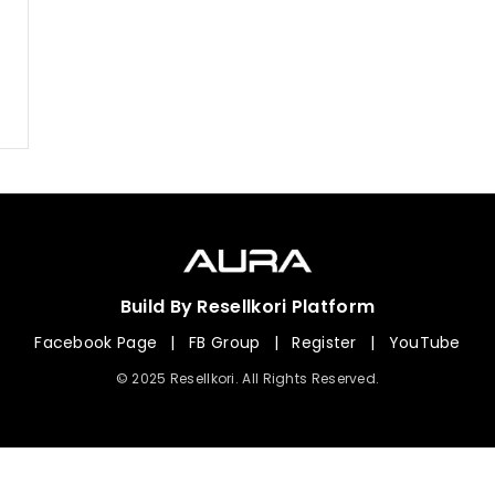
Build By Resellkori Platform
Facebook Page
|
FB Group
|
Register
|
YouTube
© 2025 Resellkori. All Rights Reserved.