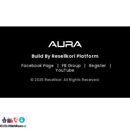
Build By Resellkori Platform
Facebook Page
|
FB Group
|
Register
|
YouTube
© 2025 Resellkori. All Rights Reserved.
Collection
00 mL Perfumes
Hotline
Account