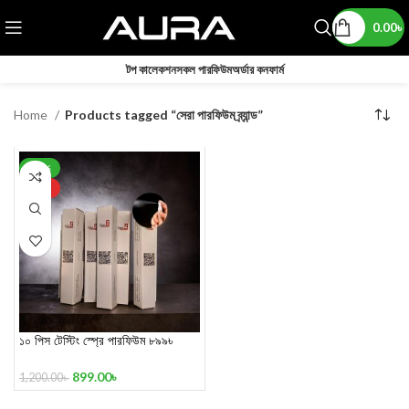
0.00
৳
টপ কালেকশন
সকল পারফিউম
অর্ডার কনফার্ম
Home
Products tagged “সেরা পারফিউম ব্র্যান্ড”
-25%
HOT
১০ পিস টেস্টিং স্প্রে পারফিউম ৮৯৯৳
899.00
৳
1,200.00
৳