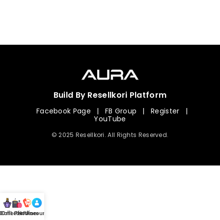
Build By Resellkori Platform
Facebook Page
|
FB Group
|
Register
|
YouTube
© 2025 Resellkori. All Rights Reserved.
Collection
00 mL Perfumes
Hotline
Account