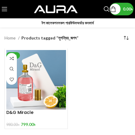
0.00
৳
টপ কালেকশন
সকল পারফিউম
অর্ডার কনফার্ম
Home
Products tagged “সুগন্ধির_জগৎ”
-18%
D&G Miracle
799.00
৳
980.00
৳