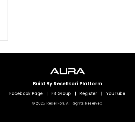
Build By Resellkori Platform
Facebook Page
|
FB Group
|
Register
|
YouTube
© 2025 Resellkori. All Rights Reserved.