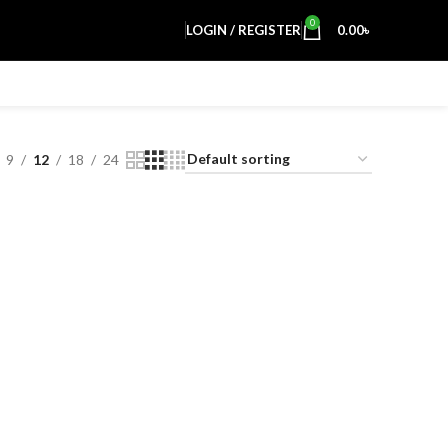
0
LOGIN / REGISTER
0.00
৳
9
12
18
24