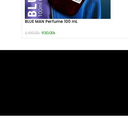
BLUE MAN Perfume 100 mL
930.00
৳
1,490.00
৳