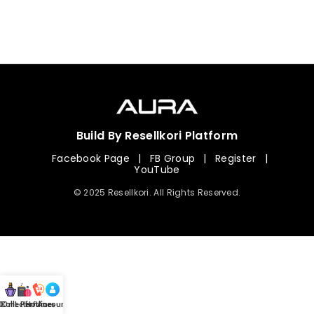
Build By Resellkori Platform
Facebook Page
|
FB Group
|
Register
|
YouTube
© 2025 Resellkori. All Rights Reserved.
Collection
00 mL Perfumes
Hotline
Account