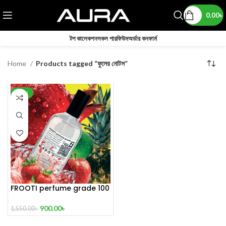
0.00
৳
টপ কালেকশন
সকল পারফিউম
অর্ডার কনফার্ম
Home
Products tagged “ফুলের নোটস”
-42%
FROOTI perfume grade 100
mL
900.00
৳
1,550.00
৳