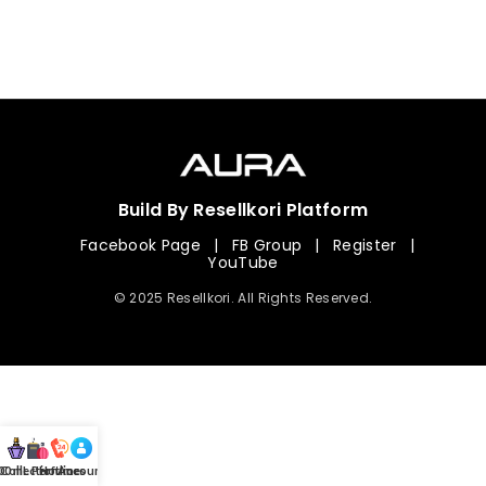
Build By Resellkori Platform
Facebook Page
|
FB Group
|
Register
|
YouTube
© 2025 Resellkori. All Rights Reserved.
Collection
00 mL Perfumes
Hotline
Account