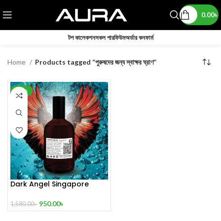
0.00
৳
টপ কালেকশন
সকল পারফিউম
অর্ডার কনফার্ম
Home
Products tagged “পুরুষদের জন্য স্বাক্ষর ঘ্রাণ”
-40%
Dark Angel Singapore
Limited Edition Perfume 100
mL
950.00
৳
1,580.00
৳