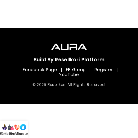
Build By Resellkori Platform
Facebook Page
|
FB Group
|
Register
|
YouTube
© 2025 Resellkori. All Rights Reserved.
Collection
00 mL Perfumes
Hotline
Account