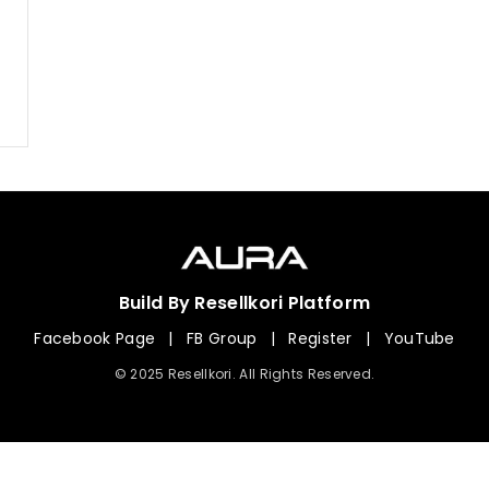
Build By Resellkori Platform
Facebook Page
|
FB Group
|
Register
|
YouTube
© 2025 Resellkori. All Rights Reserved.