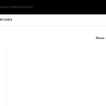
েকশন
সকল পারফিউম
অর্ডার কনফার্ম
ERFUMES
Show