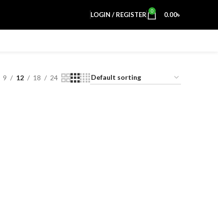
0
LOGIN / REGISTER
0.00
৳
9
12
18
24