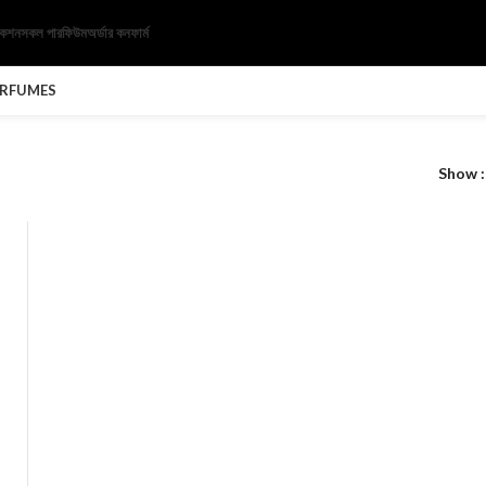
েকশন
সকল পারফিউম
অর্ডার কনফার্ম
ERFUMES
Show