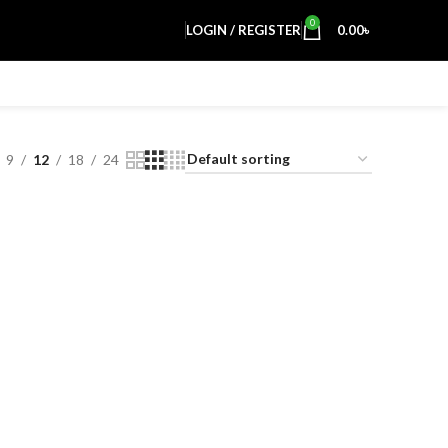
0
LOGIN / REGISTER
0.00
৳
9
12
18
24