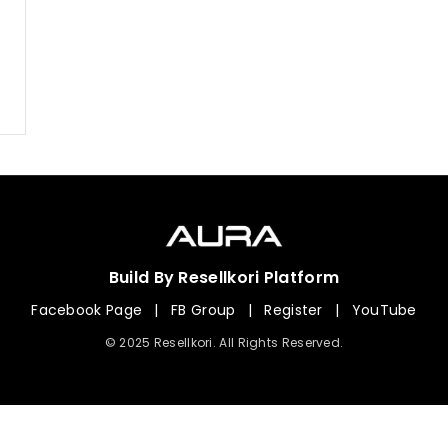
Build By Resellkori Platform
Facebook Page
|
FB Group
|
Register
|
YouTube
© 2025 Resellkori. All Rights Reserved.