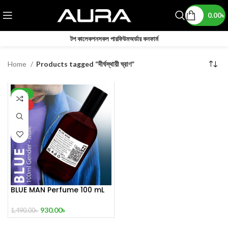
0.00
৳
টপ কালেকশন
সকল পারফিউম
অর্ডার কনফার্ম
Home
Products tagged “দীর্ঘস্থায়ী ঘ্রাণ”
-38%
HOT
BLUE MAN Perfume 100 mL
930.00
৳
1,490.00
৳