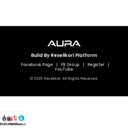
Build By Resellkori Platform
Facebook Page
|
FB Group
|
Register
|
YouTube
© 2025 Resellkori. All Rights Reserved.
Collection
00 mL Perfumes
Hotline
Account