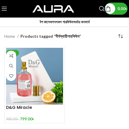
0.00
৳
টপ কালেকশন
সকল পারফিউম
অর্ডার কনফার্ম
Home
Products tagged “দীর্ঘস্থায়ীপারফিউম”
-18%
D&G Miracle
799.00
৳
980.00
৳