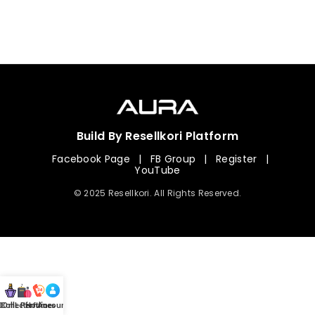
Build By Resellkori Platform
Facebook Page
|
FB Group
|
Register
|
YouTube
© 2025 Resellkori. All Rights Reserved.
Collection
00 mL Perfumes
Hotline
Account