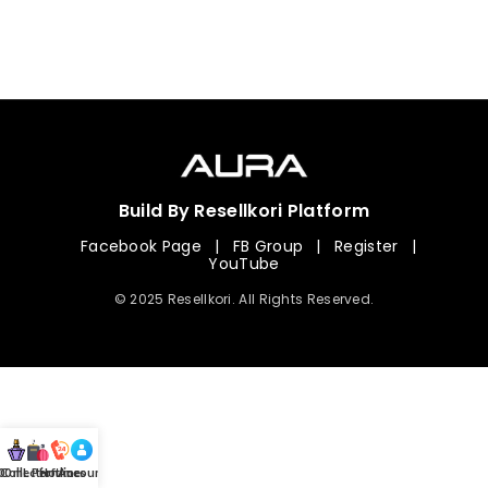
Build By Resellkori Platform
Facebook Page
|
FB Group
|
Register
|
YouTube
© 2025 Resellkori. All Rights Reserved.
Collection
00 mL Perfumes
Hotline
Account