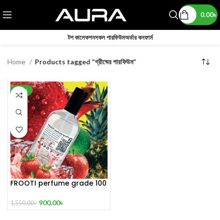
0.00
৳
টপ কালেকশন
সকল পারফিউম
অর্ডার কনফার্ম
Home
Products tagged “গ্রীষ্মের পারফিউম”
-42%
FROOTI perfume grade 100
mL
900.00
৳
1,550.00
৳