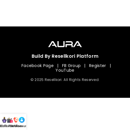
Build By Resellkori Platform
Facebook Page
|
FB Group
|
Register
|
YouTube
© 2025 Resellkori. All Rights Reserved.
Collection
00 mL Perfumes
Hotline
Account