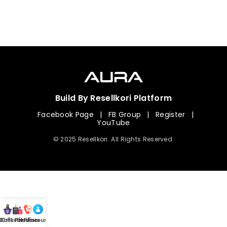
Build By Resellkori Platform
Facebook Page
|
FB Group
|
Register
|
YouTube
© 2025 Resellkori. All Rights Reserved.
Collection
00 mL Perfumes
Hotline
Account