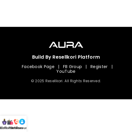
Build By Resellkori Platform
Facebook Page
|
FB Group
|
Register
|
YouTube
© 2025 Resellkori. All Rights Reserved.
Collection
00 mL Perfumes
Hotline
Account