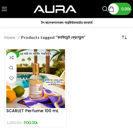
0.00
৳
টপ কালেকশন
সকল পারফিউম
অর্ডার কনফার্ম
Home
Products tagged “কনফিডেন্ট ফ্রেগ্রেন্স”
-35%
SCARLET Perfume 100 mL
900.00
৳
1,390.00
৳